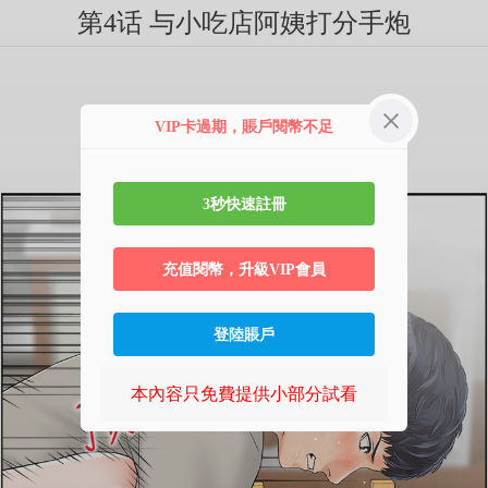
第4话 与小吃店阿姨打分手炮
VIP卡過期，賬戶閱幣不足
3秒快速註冊
充值閱幣，升級VIP會員
登陸賬戶
本內容只免費提供小部分試看