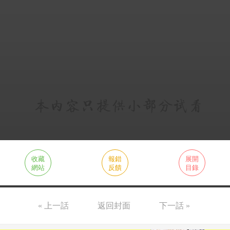
收藏
報錯
展開
網站
反饋
目錄
« 上一話
返回封面
下一話 »