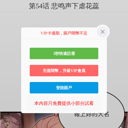
第54话 悲鸣声下虐花蕊
VIP卡過期，賬戶閱幣不足
3秒快速註冊
充值閱幣，升級VIP會員
登陸賬戶
本內容只免費提供小部分試看